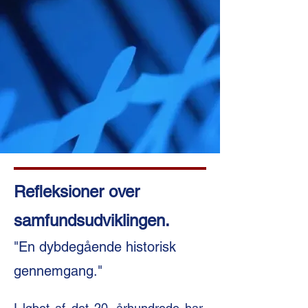
Refleksioner over
samfundsudviklingen.
"En dybdegående historisk
gennemgang."
I løbet af det 20. århundrede har