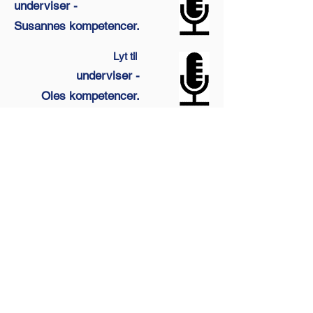
underviser -
Susannes kompetencer.
Lyt til
underviser -
Oles kompetencer.
MENU
Tidligere
Næste
Måske er du vores nye
Jobmatch-Influencer
–
enten som en del af
virksomheden eller som