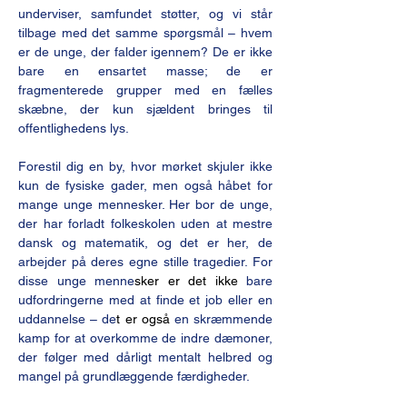
underviser, samfundet støtter, og vi står 
tilbage med det samme spørgsmål – hvem 
er de unge, der falder igennem? De er ikke 
bare en ensartet masse; de er 
fragmenterede grupper med en fælles 
skæbne, der kun sjældent bringes til 
offentlighedens lys.
Forestil dig en by, hvor mørket skjuler ikke 
kun de fysiske gader, men også håbet for 
mange unge mennesker. Her bor de unge, 
der har forladt folkeskolen uden at mestre 
dansk og matematik, og det er her, de 
arbejder på deres egne stille tragedier. For 
disse unge menne
sker er det ikke 
bare 
udfordringerne med at finde et job eller en 
uddannelse – de
t er også 
en skræmmende 
kamp for at overkomme de indre dæmoner, 
der følger med dårligt mentalt helbred og 
mangel på grundlæggende færdigheder.