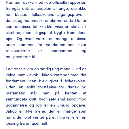
Når man dykker ned i de officielle rapporter, 
fremgår det, at andelen af unge, der ikke 
har bestået folkeskolens afgangsprøve i 
dansk og matematik, er alarmerende. Det er 
som om disse tal ikke blot viser en statistisk 
skæbne, men et gisp af frygt i fremtidens 
øjne. Og hvad værre er, mange af disse 
unge kommer fra yderkommuner, hvor 
ressourcerne er sparsomme, og 
mulighederne få.
Lad os tale om en særlig ung mand – lad os 
kalde ham Jakob. Jakob kæmper med det 
fundament, han blev givet i folkeskolen. 
Uden en solid forståelse for dansk og 
matematik står han på kanten af 
samfundets kløft, hvor selv små skridt mod 
uddannelse og job er en umulig opgave. 
Jakob er ikke alene; der er mange som 
ham, der blot venter på et mirakel eller en 
løsning fra en uset helt.