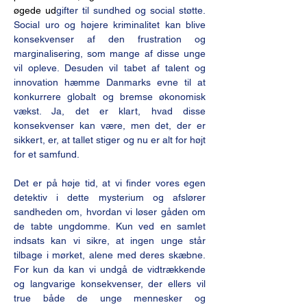
øgede ud
gifter til sundhed og social støtte. 
Social uro og højere kriminalitet kan blive 
konsekvenser af den frustration og 
marginalisering, som mange af disse unge 
vil opleve. Desuden vil tabet af talent og 
innovation hæmme Danmarks evne til at 
konkurrere globalt og bremse økonomisk 
vækst. Ja, det er klart, hvad disse 
konsekvenser kan være, men det, der er 
sikkert, er, at tallet stiger og nu er alt for højt 
for et samfund.
Det er på høje tid, at vi finder vores egen 
detektiv i dette mysterium og afslører 
sandheden om, hvordan vi løser gåden om 
de tabte ungdomme. Kun ved en samlet 
indsats kan vi sikre, at ingen unge står 
tilbage i mørket, alene med deres skæbne. 
For kun da kan vi undgå de vidtrækkende 
og langvarige konsekvenser, der ellers vil 
true både de unge mennesker og 