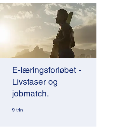
E-læringsforløbet -
Livsfaser og
jobmatch.
9 trin
9
trin